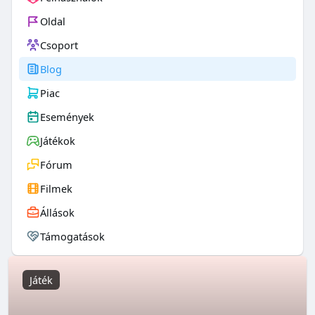
Oldal
Csoport
Blog
Piac
Események
Játékok
Fórum
Filmek
Állások
Támogatások
Játék