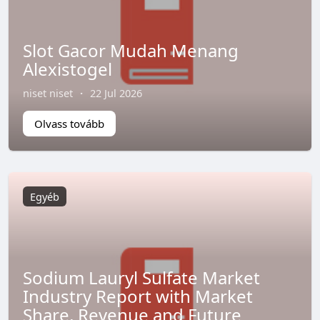
Slot Gacor Mudah Menang
Alexistogel
niset niset
·
22 Jul 2026
Olvass tovább
Egyéb
Sodium Lauryl Sulfate Market
Industry Report with Market
Share, Revenue and Future