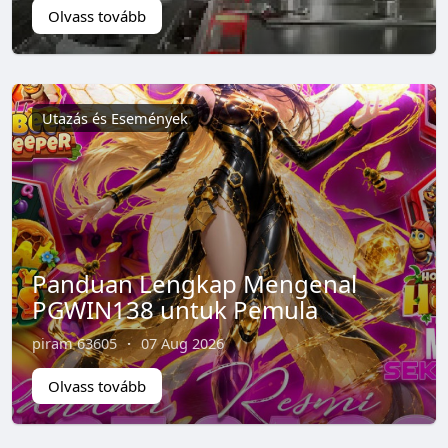
Olvass tovább
Utazás és Események
Panduan Lengkap Mengenal
PGWIN138 untuk Pemula
piram 63605
·
07 Aug 2026
Olvass tovább