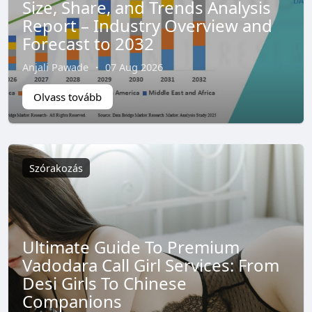
Size, Share, and Trends Analysis
Report – Industry Overview and
Forecast to 2032
Anjali Pawade
·
07 Aug 2026
Olvass tovább
Szórakozás
Ultimate Guide To Premium
Vadodara Call Girl Services: From
Desi Girls To Chinese
Companions