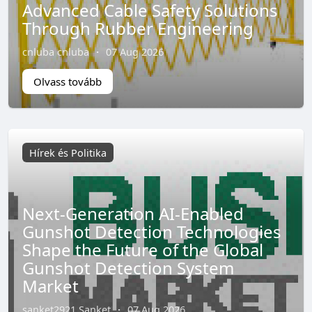
Advanced Cable Safety Solutions
Through Rubber Engineering
cnluba cnluba
·
07 Aug 2026
Olvass tovább
Hírek és Politika
Next-Generation AI-Enabled
Gunshot Detection Technologies
Shape the Future of the Global
Gunshot Detection System
Market
sanket2921 Sanket
·
07 Aug 2026