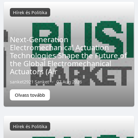
Hírek és Politika
Next-Generation
Electromechanical Actuation
Technologies Shape the Future of
the Global Electromechanical
Actuators (Air
sanket2921 Sanket
·
07 Aug 2026
Olvass tovább
Hírek és Politika