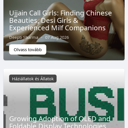
Ujjain Call Girls: Finding Chinese
Beauties, Desi Girls &
Experienced Milf Companions
Deepti Sharma
·
07 Aug 2026
Olvass tovább
Háziállatok és Állatok
Growing Adoption of OLED and
Foldable Display Technologies