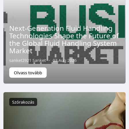
Next-Generation Fluid Handling
Technologies Shape the Future of
the Global Fluid Handling System
Market
sanket2921 Sanket
·
07 Aug 2026
Olvass tovább
Szórakozás