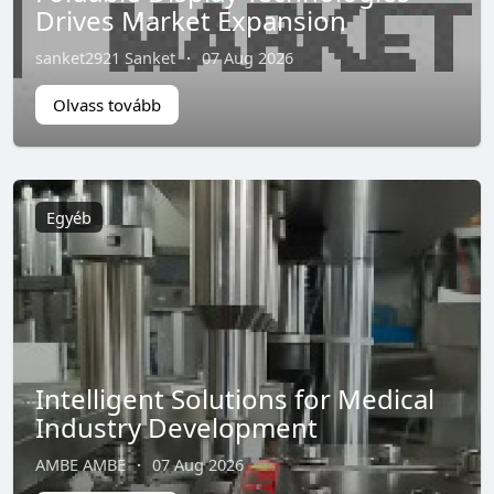
Drives Market Expansion
sanket2921 Sanket
·
07 Aug 2026
Olvass tovább
Egyéb
Intelligent Solutions for Medical
Industry Development
AMBE AMBE
·
07 Aug 2026