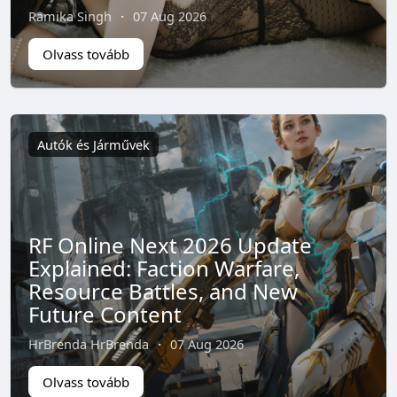
Ramika Singh
·
07 Aug 2026
Olvass tovább
Autók és Járművek
RF Online Next 2026 Update
Explained: Faction Warfare,
Resource Battles, and New
Future Content
HrBrenda HrBrenda
·
07 Aug 2026
Olvass tovább