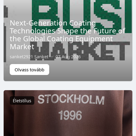
Next-Generation Coating
Technologies Shape the Future of
the Global Coating Equipment
Market
sanket2921 Sanket
·
07 Aug 2026
Olvass tovább
Életstílus