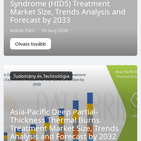
Syndrome (HIDS) Treatment
Market Size, Trends Analysis and
Forecast by 2033
Ankita Patil
·
05 Aug 2026
Olvass tovább
Tudomány és Technológia
Asia-Pacific Deep Partial-
Thickness Thermal Burns
Treatment Market Size, Trends
Analysis and Forecast by 2032