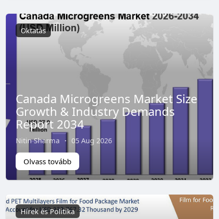
Oktatás
Canada Microgreens Market Size
Growth & Industry Demands
Report 2034
Nitin Sharma
·
05 Aug 2026
Olvass tovább
Hírek és Politika