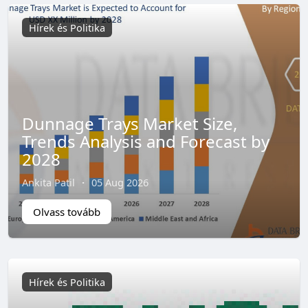
Hírek és Politika
Dunnage Trays Market Size,
Trends Analysis and Forecast by
2028
Ankita Patil
·
05 Aug 2026
Olvass tovább
Hírek és Politika