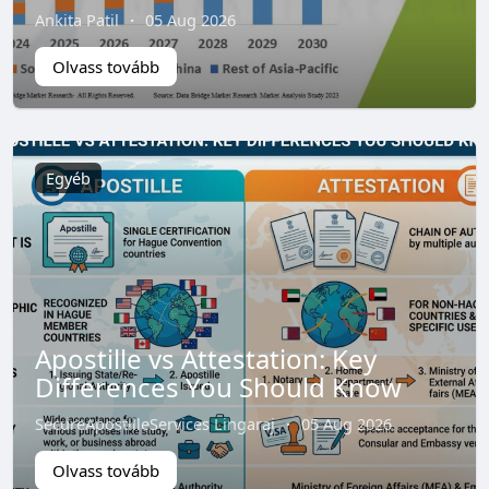
Ankita Patil
·
05 Aug 2026
Olvass tovább
Egyéb
Apostille vs Attestation: Key
Differences You Should Know
SecureApostilleServices Lingaraj
·
05 Aug 2026
Olvass tovább