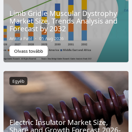
Limb Gridle Muscular Dystrophy
Market Size, Trends Analysis and
Forecast by 2032
Ankita Patil
·
05 Aug 2026
Olvass tovább
Egyéb
Electric Insulator Market Size,
Share and Growth Forecast 2026-