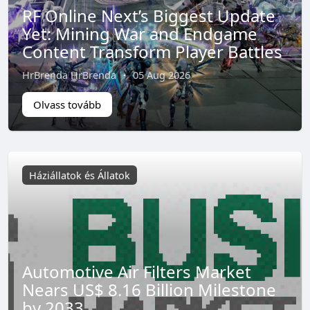
RF Online Next’s Biggest Update
Yet: Mining War and Endgame
Content Transform Player Battles
HrBrenda HrBrenda
·
05 Aug 2026
Olvass tovább
Háziállatok és Állatok
Automotive Air Filters Market
Nears US$ 8.16 Billion Milestone
by 2033