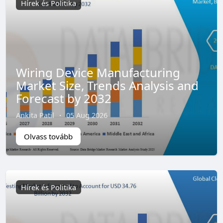
Hírek és Politika
Wiring Device Manufacturing
Market Size, Trends Analysis and
Forecast by 2032
Ankita Patil
·
05 Aug 2026
Olvass tovább
Hírek és Politika