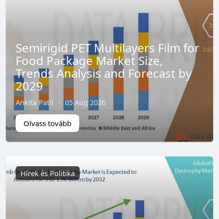
Semirigid PET Multilayers Film for
Food Package Market Size,
Trends Analysis and Forecast by
2029
Ankita Patil
·
05 Aug 2026
Olvass tovább
Hírek és Politika