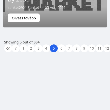
sanket2921 Sanket
·
05 Aug 2026
Olvass tovább
Showing 5 out of 334
1
2
3
4
5
6
7
8
9
10
11
12