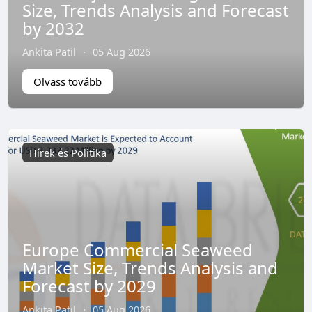
Size, Trends Analysis and Forecast
by 2032
Ankita Patil
·
05 Aug 2026
Olvass tovább
Hírek és Politika
Europe Commercial Seaweed
Market Size, Trends Analysis and
Forecast by 2029
Ankita Patil
·
05 Aug 2026