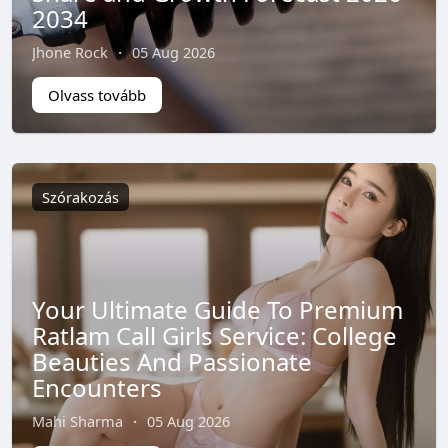
2034
Jhone Rock
·
05 Aug 2026
Olvass tovább
Szórakozás
Your Ultimate Guide To Premium
Ratlam Call Girls Service: College
Beauties And Passionate
Encounters
Mahi Sharma
·
05 Aug 2026