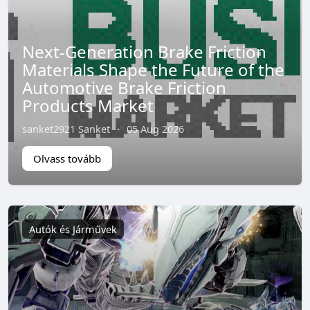
Next-Generation Brake Friction
Materials Shape the Future of the
Automotive Brake Friction
Products Market
sanket2921 Sanket
·
05 Aug 2026
Olvass tovább
Autók és Járművek