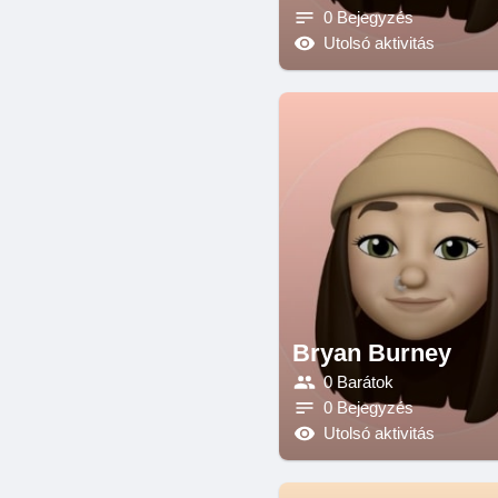
0 Bejegyzés
Utolsó aktivitás
Bryan Burney
0 Barátok
0 Bejegyzés
Utolsó aktivitás