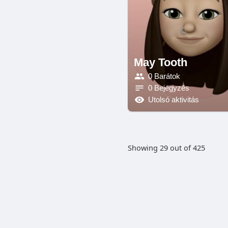
May Tooth
0 Barátok
0 Bejegyzés
Utolsó aktivitás
Showing 29 out of 425