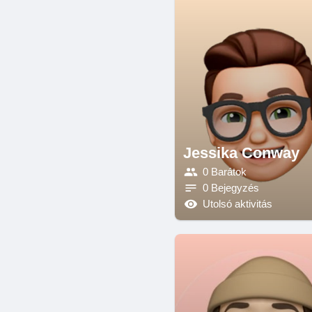
Jessika Conway
0 Barátok
0 Bejegyzés
Utolsó aktivitás