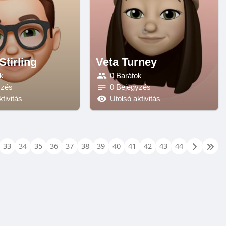
tirling
Veta Turney
k
0 Barátok
yzés
0 Bejegyzés
ktivitás
Utolsó aktivitás
33
34
35
36
37
38
39
40
41
42
43
44