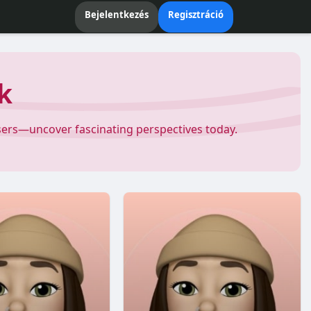
Bejelentkezés
Regisztráció
k
Users—uncover fascinating perspectives today.