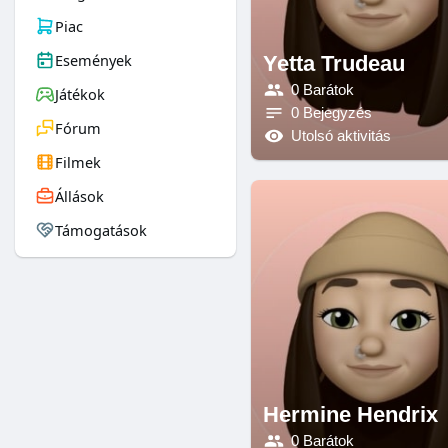
Piac
Események
Yetta Trudeau
0 Barátok
Játékok
0 Bejegyzés
Fórum
Utolsó aktivitás
Filmek
Állások
Támogatások
Hermine Hendrix
0 Barátok