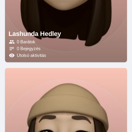
Lashunda Hedley
0 Barátok
0 Bejegyzés
Utolsó aktivitás