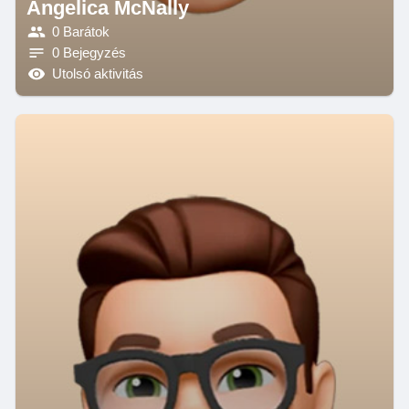
Angelica McNally
0 Barátok
0 Bejegyzés
Utolsó aktivitás