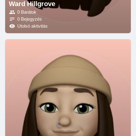
Ward Hillgrove
0 Barátok
0 Bejegyzés
Utolsó aktivitás