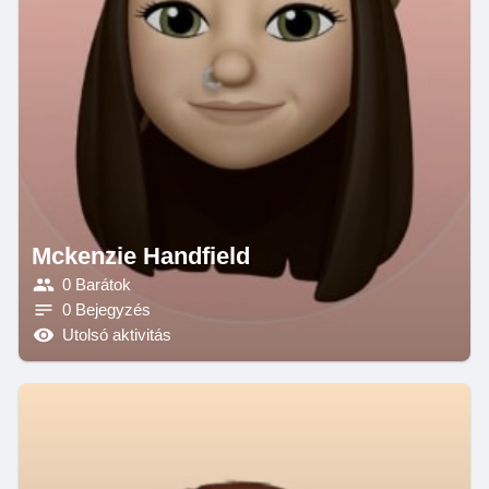
Mckenzie Handfield
0 Barátok
0 Bejegyzés
Utolsó aktivitás