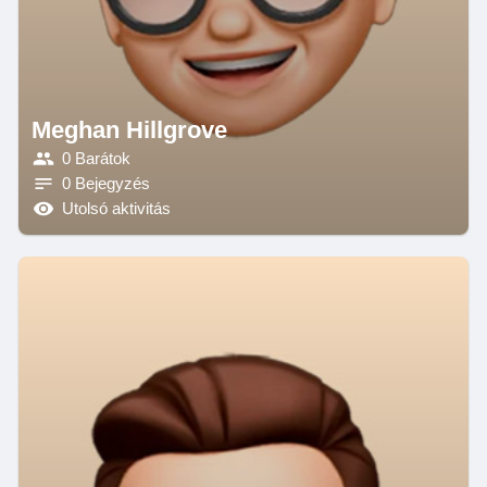
Meghan Hillgrove
0 Barátok
0 Bejegyzés
Utolsó aktivitás