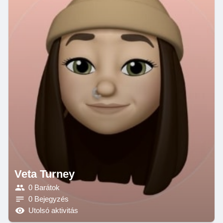
Veta Turney
0 Barátok
0 Bejegyzés
Utolsó aktivitás