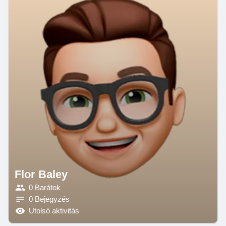
Flor Baley
0 Barátok
0 Bejegyzés
Utolsó aktivitás