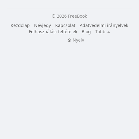
© 2026 FreeBook
Kezdőlap
Névjegy
Kapcsolat
Adatvédelmi irányelvek
Felhasználási feltételek
Blog
Több
Nyelv