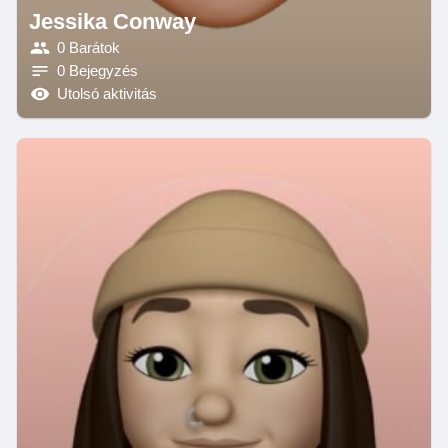
Jessika Conway
0 Barátok
0 Bejegyzés
Utolsó aktivitás