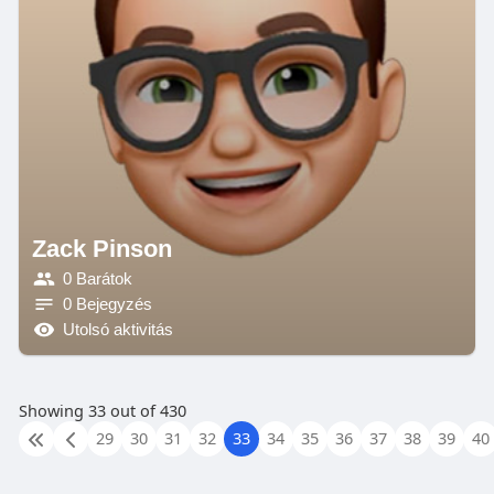
Zack Pinson
0 Barátok
0 Bejegyzés
Utolsó aktivitás
Showing 33 out of 430
29
30
31
32
33
34
35
36
37
38
39
40