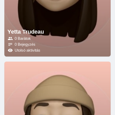
Yetta Trudeau
0 Barátok
0 Bejegyzés
Utolsó aktivitás