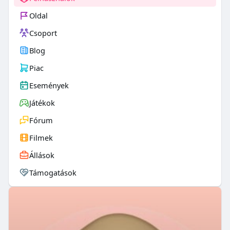
Oldal
Csoport
Blog
Piac
Események
Játékok
Fórum
Filmek
Állások
Támogatások