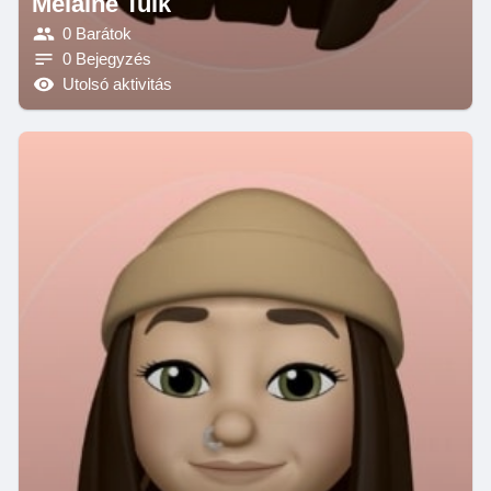
Melaine Tulk
0 Barátok
0 Bejegyzés
Utolsó aktivitás