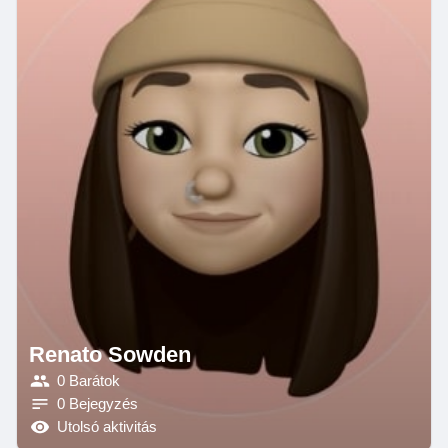
Renato Sowden
0 Barátok
0 Bejegyzés
Utolsó aktivitás