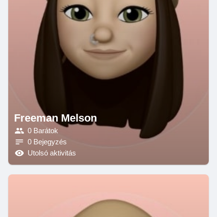
Freeman Melson
0 Barátok
0 Bejegyzés
Utolsó aktivitás