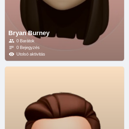
Bryan Burney
0 Barátok
0 Bejegyzés
Utolsó aktivitás