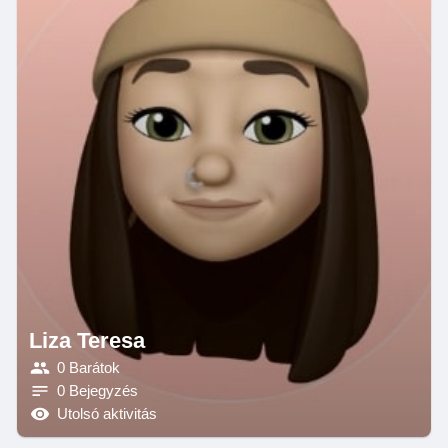
Liza Teresa
0 Barátok
0 Bejegyzés
Utolsó aktivitás