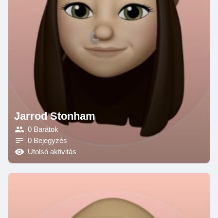
Jarrod Stonham
0 Barátok
0 Bejegyzés
Utolsó aktivitás