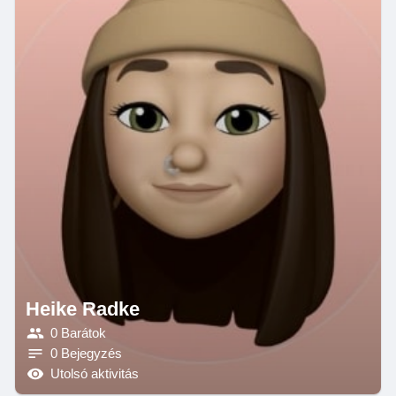
Heike Radke
0 Barátok
0 Bejegyzés
Utolsó aktivitás