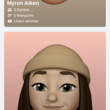
Myron Aiken
0 Barátok
0 Bejegyzés
Utolsó aktivitás