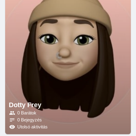
Dotty Frey
0 Barátok
0 Bejegyzés
Utolsó aktivitás