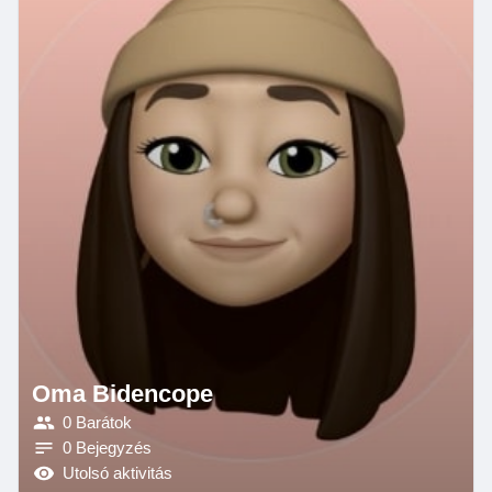
Oma Bidencope
0 Barátok
0 Bejegyzés
Utolsó aktivitás