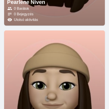
Pearlene Niven
0 Barátok
0 Bejegyzés
Utolsó aktivitás