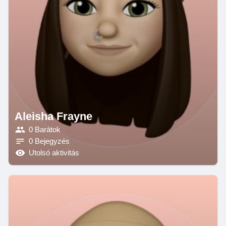
Aleisha Frayne
0 Barátok
0 Bejegyzés
Utolsó aktivitás