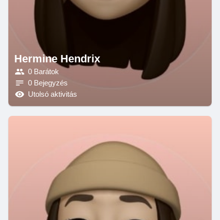
Hermine Hendrix
0 Barátok
0 Bejegyzés
Utolsó aktivitás