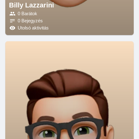
Billy Lazzarini
0 Barátok
0 Bejegyzés
Utolsó aktivitás