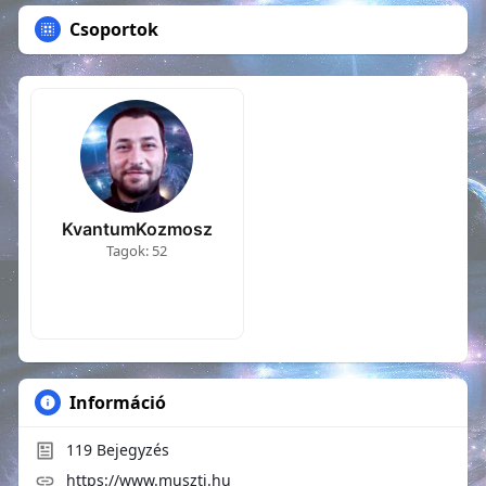
Csoportok
KvantumKozmosz
Tagok: 52
Információ
119
Bejegyzés
https://www.muszti.hu