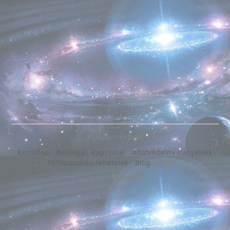
© 2026 FreeBook
Kezdőlap
Névjegy
Kapcsolat
Adatvédelmi irányelvek
Felhasználási feltételek
Blog
Több
Nyelv