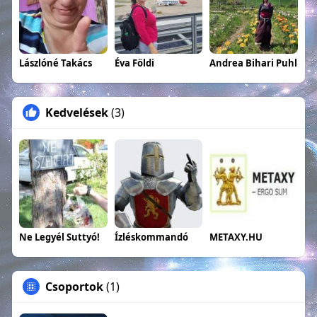
Lászlóné Takács
Éva Földi
Andrea Bihari Puhl
Kedvelések
(3)
Ne Legyél Suttyó!
Ízléskommandó
METAXY.HU
Csoportok
(1)