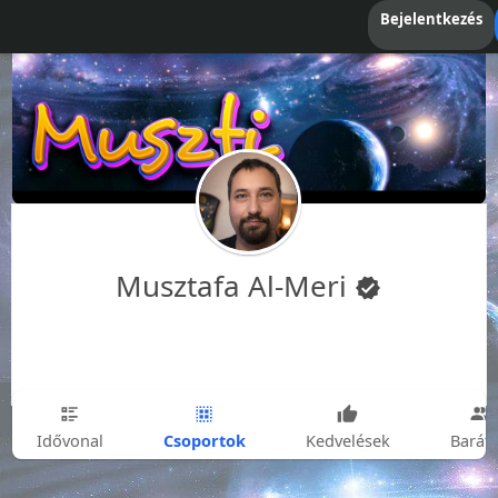
Bejelentkezés
Musztafa Al-Meri
Csoportok
Idővonal
Kedvelések
Barát