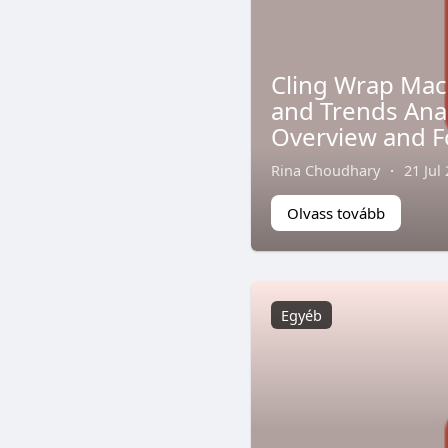
Cling Wrap Mach
and Trends Anal
Overview and F
Rina Choudhary
·
21 Jul
Olvass tovább
Egyéb