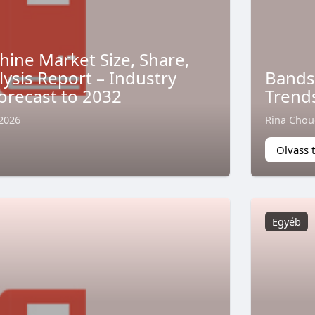
ine Market Size, Share,
ysis Report – Industry
Bands
orecast to 2032
Trend
 2026
Rina Chou
Olvass 
Egyéb