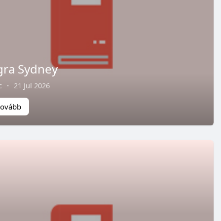
ra Sydney
c
·
21 Jul 2026
tovább