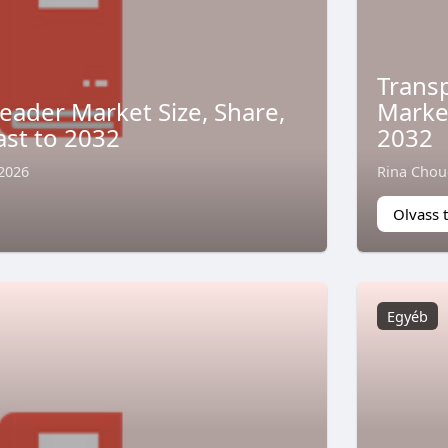
Transp
eader Market Size, Share,
Market
ast to 2032
2032
 2026
Rina Chou
Olvass 
Egyéb