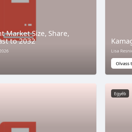
t Market Size, Share,
ast to 2032
Kama
 2026
Lisa Resni
Olvass 
Egyéb