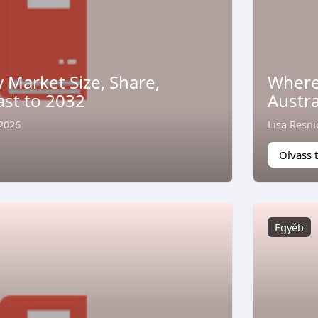
y Market Size, Share,
Where 
ast to 2032
Austra
 2026
Lisa Resni
Olvass 
Egyéb