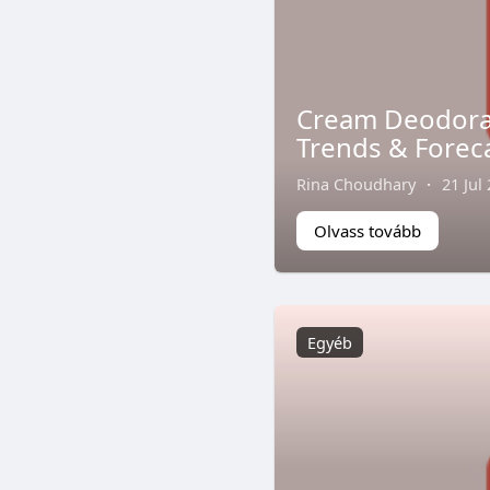
Cream Deodoran
Trends & Forec
Rina Choudhary
·
21 Jul
Olvass tovább
Egyéb