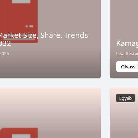
Market Size, Share, Trends
2032
Kamag
 2026
Lisa Resni
Olvass 
Egyéb