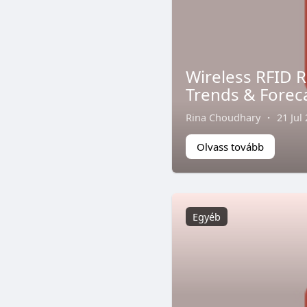
Wireless RFID R
Trends & Forec
Rina Choudhary
·
21 Jul
Olvass tovább
Egyéb