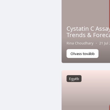
Cystatin C Assa
Trends & Forec
Rina Choudhary
·
21 Jul
Olvass tovább
Egyéb