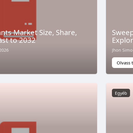
ts Market Size, Share,
Sweep
ast to 2032
Explor
 2026
Jhon Sim
Olvass 
Egyéb