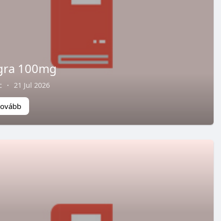
gra 100mg
c
·
21 Jul 2026
tovább