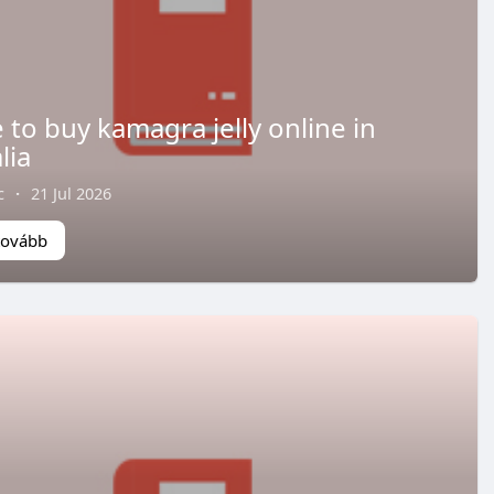
to buy kamagra jelly online in
lia
c
·
21 Jul 2026
tovább