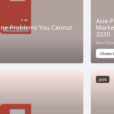
Asia-P
iene Problems You Cannot
Market
2030
Rina Chou
Olvass 
Játék