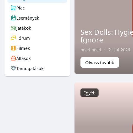
Piac
Események
Játékok
Sex Dolls: Hyg
Ignore
Fórum
Filmek
niset niset
·
21 Jul 2026
Állások
Olvass tovább
Támogatások
Egyéb