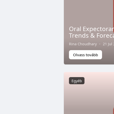
Oral Expectoran
Trends & Forec
Rina Choudhary
·
21 Jul
Olvass tovább
Egyéb