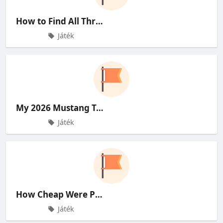
How to Find All Three Silk Heart
Játék
My 2026 Mustang Test Drive and J
Játék
How Cheap Were Pontiac Firebirds
Játék