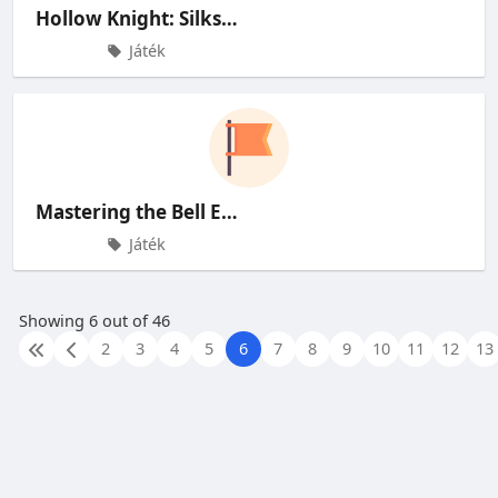
Hollow Knight: Silksong\u2019s M
Játék
Mastering the Bell Eater: Silkso
Játék
Showing 6 out of 46
2
3
4
5
6
7
8
9
10
11
12
13