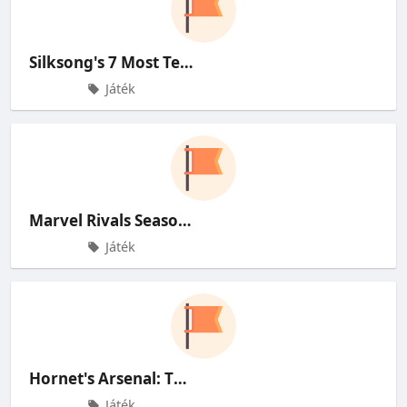
Silksong's 7 Most Terrible
Játék
Marvel Rivals Season 4.5 Unleash
Játék
Hornet's Arsenal: The Tools
Játék