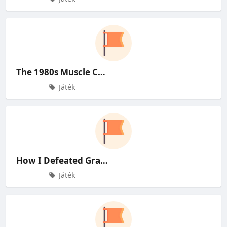
The 1980s Muscle Car Savior: Pon
Játék
How I Defeated Grand Mother Silk
Játék