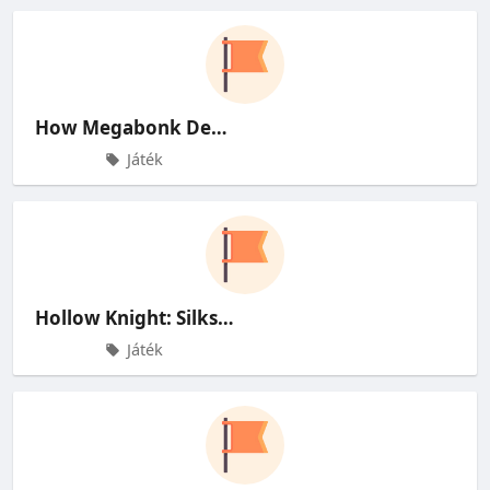
How Megabonk Derailed My 2026 Ga
Játék
Hollow Knight: Silksong – How to
Játék