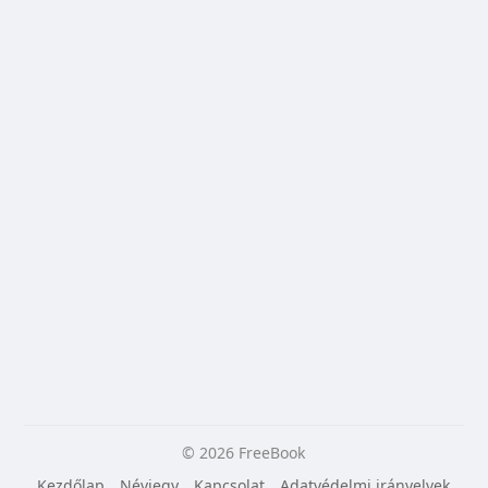
© 2026 FreeBook
Kezdőlap
Névjegy
Kapcsolat
Adatvédelmi irányelvek