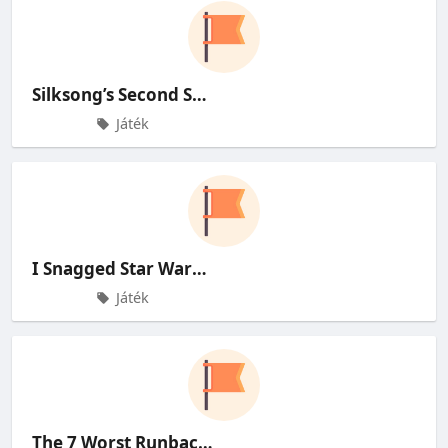
Silksong’s Second Sentinel: A Hu
Játék
I Snagged Star Wars Outlaws Gold
Játék
The 7 Worst Runbacks in Hollow K