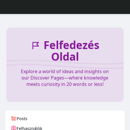
Felfedezés
Oldal
Explore a world of ideas and insights on
our Discover Pages—where knowledge
meets curiosity in 20 words or less!
Posts
Felhasználók