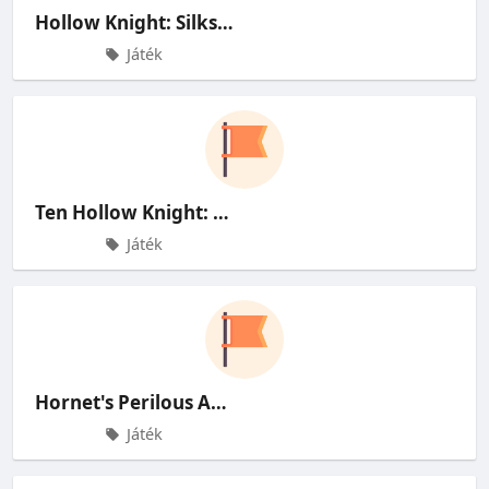
Hollow Knight: Silksong Boss Tie
Játék
Ten Hollow Knight: Silksong Boss
Játék
Hornet's Perilous Ascent: E
Játék