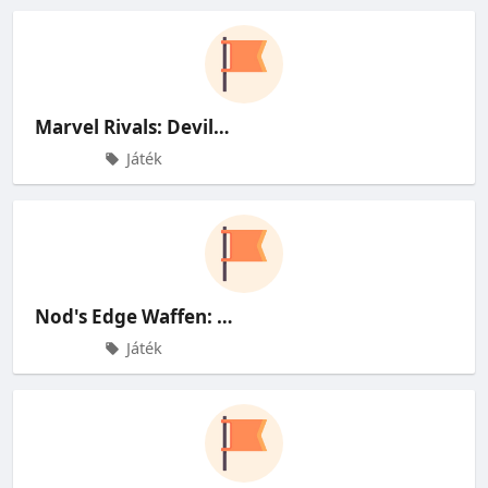
Marvel Rivals: Devil Dinosaur Ul
Játék
Nod's Edge Waffen: F2P-Schm
Játék