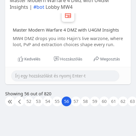
Master Modern Warfare 4 DMZ with U4GM
Insights |
#bot
Lobby MW4
Master Modern Warfare 4 DMZ with U4GM Insights
MW4 DMZ drops you into Hajin's live warzone, where
loot, PvP and extraction choices shape every run.
Kedvelés
Hozzászólás
Megosztás
Showing 56 out of 820
52
53
54
55
56
57
58
59
60
61
62
63