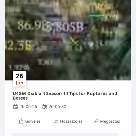
26
Jun
U4GM Diablo 4 Season 14 Tips for Ruptures and
Bosses
26-06-26
26-06-30
Kedvelés
Hozzászólás
Megosztás