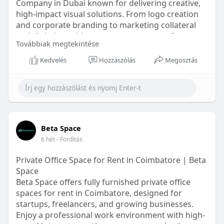
Company in Dubai known for delivering creative,
high-impact visual solutions. From logo creation
and corporate branding to marketing collateral
and digital graphics, our expert team crafts
Továbbiak megtekintése
designs that capture attention and inspire action.
We help UAE businesses communicate their
Kedvelés
Hozzászólás
Megosztás
message effectively while strengthening brand
recognition in competitive markets. Experience
innovative design, premium quality, and results-
driven creativity tailored to your goals. Contact us
today to transform your vision into reality.
VISIT:
https://www.easywebplans.ae/gr....aphic-
Beta Space
design-company
6 hét
- Fordítás
Private Office Space for Rent in Coimbatore | Beta
Space
Beta Space offers fully furnished private office
spaces for rent in Coimbatore, designed for
startups, freelancers, and growing businesses.
Enjoy a professional work environment with high-