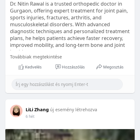
Dr. Nitin Rawal is a trusted orthopedic doctor in
Gurgaon, offering expert treatment for joint pain,
sports injuries, fractures, arthritis, and
musculoskeletal disorders. With advanced
diagnostic techniques and personalized treatment
plans, he helps patients achieve faster recovery,
improved mobility, and long-term bone and joint
health.
Továbbiak megtekintése
https://shorturl.at/NOMNu
Kedvelés
Hozzászólás
Megosztás
LiLi Zhang
új esemény létrehozva
6 hét