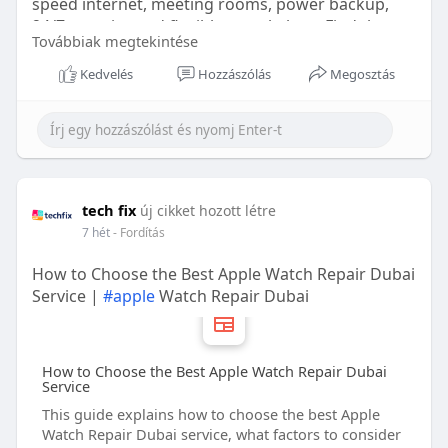
speed internet, meeting rooms, power backup,
24/7 security, and flexible rental plans. Find the
Továbbiak megtekintése
perfect private office solution to boost
productivity and grow your business with Beta
Kedvelés
Hozzászólás
Megosztás
Space.
https://betaspace.in/private-office-in-coimbatore/
tech fix
új cikket hozott létre
7 hét
- Fordítás
How to Choose the Best Apple Watch Repair Dubai
Service |
#apple
Watch Repair Dubai
How to Choose the Best Apple Watch Repair Dubai
Service
This guide explains how to choose the best Apple
Watch Repair Dubai service, what factors to consider