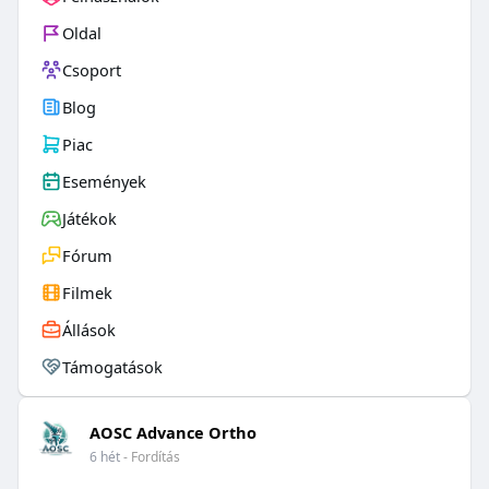
Oldal
Csoport
Blog
Piac
Események
Játékok
Fórum
Filmek
Állások
Támogatások
AOSC Advance Ortho
6 hét
- Fordítás