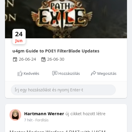
24
Jun
u4gm Guide to POE1 FilterBlade Updates
26-06-24
26-06-30
Kedvelés
Hozzászólás
Megosztás
Hartmann Werner
új cikket hozott létre
7 hét
- Fordítás