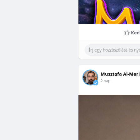
Ked
Musztafa Al-Meri
2 nap