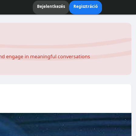
Bejelentkezés
Regisztráció
and engage in meaningful conversations