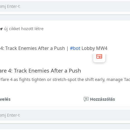
er
új cikket hozott létre
: Track Enemies After a Push |
#bot
Lobby MW4
e 4: Track Enemies After a Push
fare 4 as fights tighten or stretch-spot the shift early, manage Ta
velés
Hozzászólás