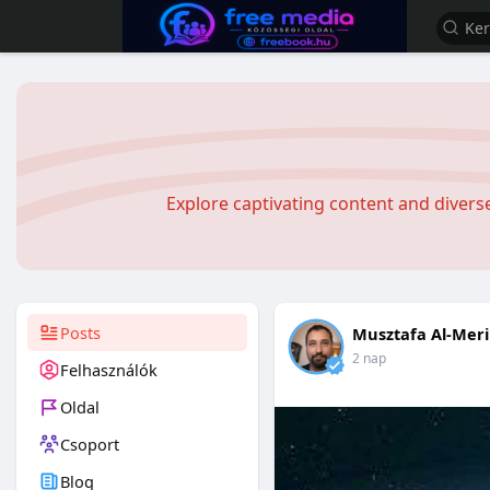
Explore captivating content and diver
Posts
Musztafa Al-Meri
2 nap
Felhasználók
Oldal
Csoport
Blog