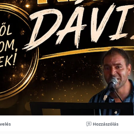
velés
Hozzászólás