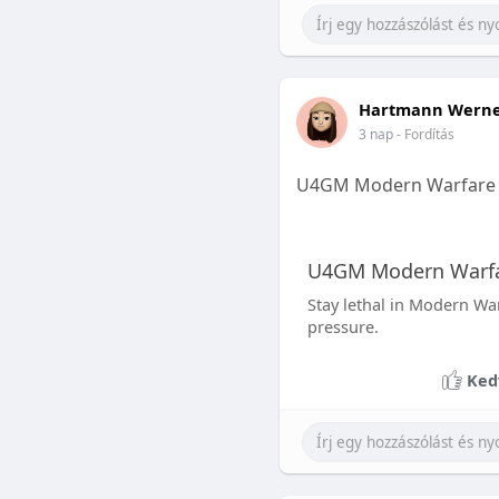
Hartmann Wern
3 nap
- Fordítás
U4GM Modern Warfare 4
U4GM Modern Warfar
Stay lethal in Modern War
pressure.
Ked