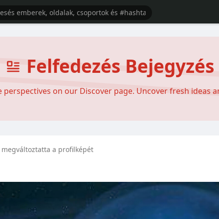
Felfedezés Bejegyzés
se perspectives on our Discover page. Uncover fresh ideas 
megváltoztatta a profilképét