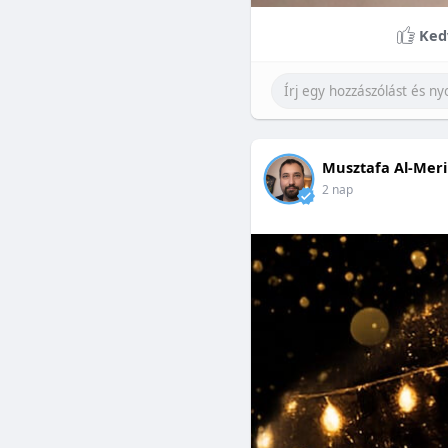
Ked
Musztafa Al-Meri
2 nap