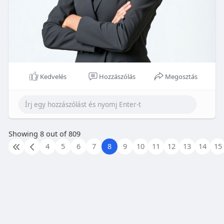
Kedvelés
Hozzászólás
Megosztás
Showing 8 out of 809
4
5
6
7
8
9
10
11
12
13
14
15