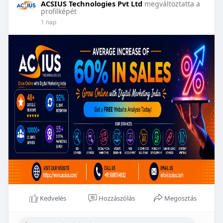
ACSIUS Technologies Pvt Ltd
megváltoztatta a
profilképét
1 nap
Kedvelés
Hozzászólás
Megosztás