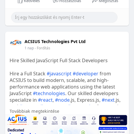
Kedvelés
Hozzászólás
Megosztás
ACSIUS Technologies Pvt Ltd
1 nap
- Fordítás
Hire Skilled JavaScript Full Stack Developers
Hire a Full Stack
#javascript
#developer
from
ACSIUS to build modern, scalable, and high-
performance web applications using the latest
JavaScript
#technologies
. Our skilled developers
specialize in
#react
,
#node
.js, Express.js,
#next
.js,
and
#mongodb
to create
#responsive
front-end
Továbbiak megtekintése
interfaces and robust back-end systems. Whether
you need a custom
#web
#application
,
#api
#development
, or full-stack support, we deliver
secure, efficient, and business-focused
#solutions