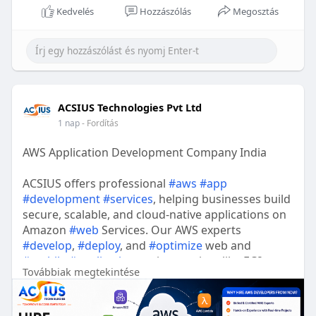
Kedvelés
Hozzászólás
Megosztás
ACSIUS Technologies Pvt Ltd
1 nap
- Fordítás
AWS Application Development Company India
ACSIUS offers professional
#aws
#app
#development
#services
, helping businesses build
secure, scalable, and cloud-native applications on
Amazon
#web
Services. Our AWS experts
#develop
,
#deploy
, and
#optimize
web and
#mobile
#applications
using services like EC2,
Továbbiak megtekintése
Lambda, S3, RDS, and API
#gateway
to ensure
high performance and reliability. From cloud
migration to serverless architecture and ongoing