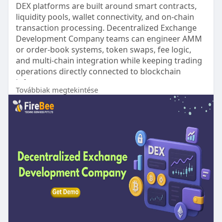
DEX platforms are built around smart contracts,
liquidity pools, wallet connectivity, and on-chain
transaction processing. Decentralized Exchange
Development Company teams can engineer AMM
or order-book systems, token swaps, fee logic,
and multi-chain integration while keeping trading
operations directly connected to blockchain
infrastructure.
Továbbiak megtekintése
Visit >>
https://www.firebeetechnoservi....ces.com/decentr
alize
#dexdevelopment
#decentralizedexchangedevelopment
#dexplatform
#smartcontractdevelopment