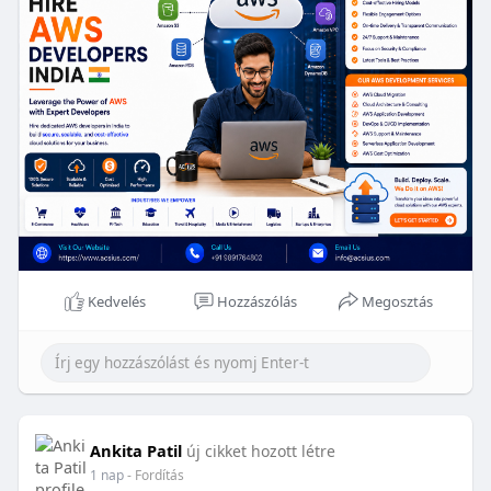
support, we deliver cost-effective AWS
#solutions
that accelerate innovation and business growth.
Visit:-
https://www.acsius.com/hire-aws-
developers/
Kedvelés
Hozzászólás
Megosztás
Ankita Patil
új cikket hozott létre
1 nap
- Fordítás