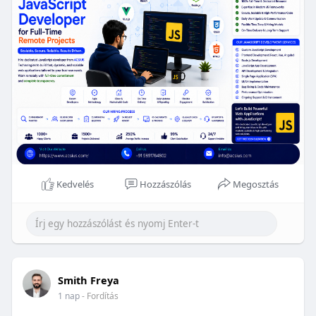
that drive
#digital
growth.
Visit:-
https://www.acsius.com/hire-javascript-
developers/
Kedvelés
Hozzászólás
Megosztás
Smith Freya
1 nap
- Fordítás