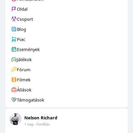
Oldal
Csoport
Blog
Piac
Események
Játékok
Fórum
Filmek
Állások
Támogatások
Nelson Richard
1 nap
- Fordítás